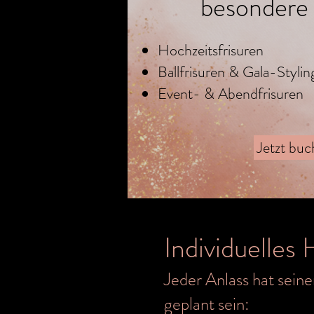
besondere 
Hochzeitsfrisuren
Ballfrisuren & Gala-Stylin
Event- & Abendfrisuren
Jetzt bu
Individuelles 
Jeder Anlass hat seine
geplant sein: