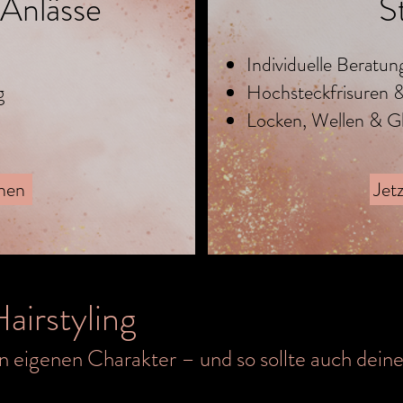
Anlässe
S
Individuelle Beratu
g
Hochsteckfrisuren 
Locken, Wellen & Gl
chen
Jet
Hairstyling
n eigenen Charakter – und so sollte auch deine 