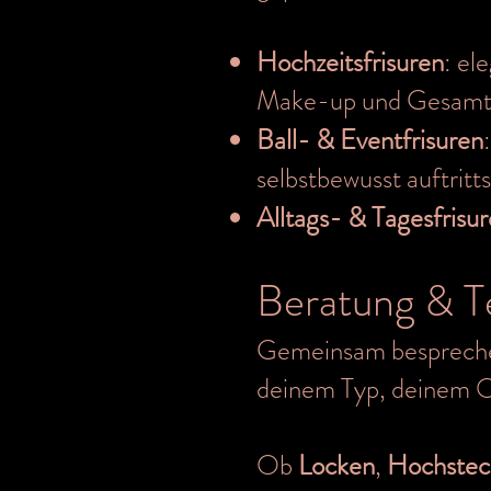
Hochzeitsfrisuren
: el
Make-up und Gesamts
Ball- & Eventfrisuren
selbstbewusst auftritts
Alltags- & Tagesfrisu
Beratung & T
Gemeinsam besprechen 
deinem Typ, deinem Ou
Ob
Locken
,
Hochsteck