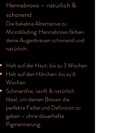
Hennabrows – natürlich &
schonend
Die beliebte Alternative zu
Microblading: Hennabrows färben
deine Augenbrauen schonend und
natürlich.
Halt auf der Haut: bis zu 3 Wochen
Halt auf den Härchen: bis zu 6
Wochen
Schmerzfrei, sanft & natürlich
Ideal, um deinen Brauen die
perfekte Farbe und Definition zu
geben – ohne dauerhafte
Pigmentierung.