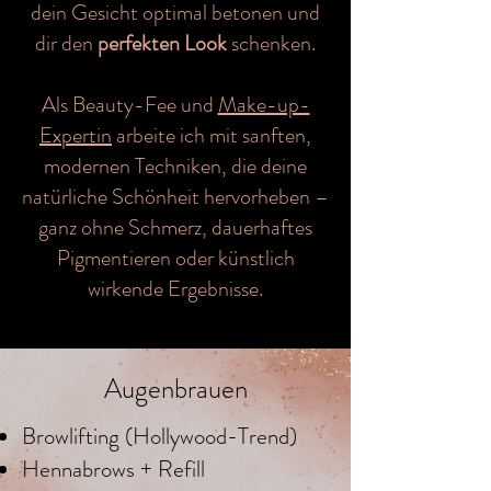
dein Gesicht optimal betonen und
dir den
perfekten Look
schenken.
Als Beauty-Fee und
Make-up-
Expertin
arbeite ich mit sanften,
modernen Techniken, die deine
natürliche Schönheit hervorheben –
ganz ohne Schmerz, dauerhaftes
Pigmentieren oder künstlich
wirkende Ergebnisse.
Augenbrauen
Browlifting (Hollywood-Trend)
Hennabrows + Refill