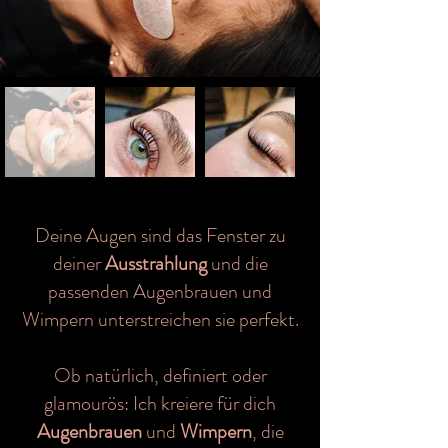
Deine Augen sind das Fenster zu
deiner
Ausstrahlung
und die
passenden Augenbrauen und
Wimpern unterstreichen sie perfekt.
Ob natürlich, definiert oder
glamourös: Ich kreiere für dich
Augenbrauen
und
Wimpern
, die