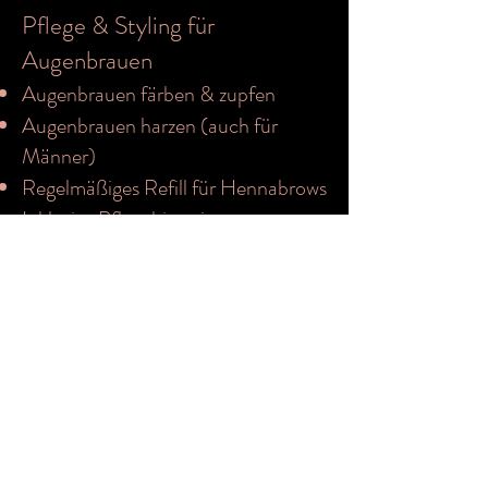
Pflege & Styling für
Augenbrauen
Augenbrauen färben & zupfen
Augenbrauen harzen (auch für
Männer)
Regelmäßiges Refill für Hennabrows
Inklusive Pflegehinweis
Wimpern – Volumen,
Schwung & Ausdruck
Mit der 3-Phasen-Technik werden
deine Wimpern sanft geglättet,
angehoben und gestreckt.
Das Ergebnis: mehr Volumen,
Schwung und ein natürlicher,