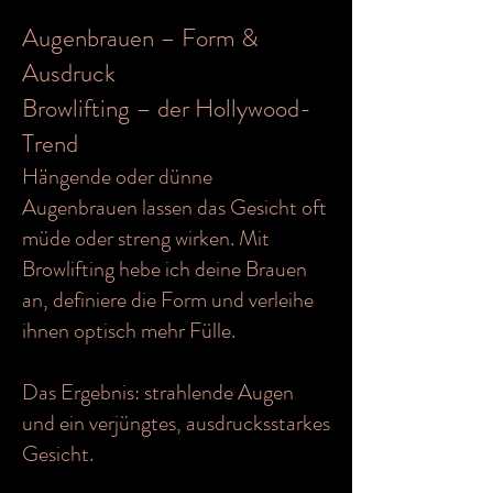
Augenbrauen – Form &
Ausdruck
Browlifting – der Hollywood-
Trend
Hängende oder dünne
Augenbrauen lassen das Gesicht oft
müde oder streng wirken. Mit
Browlifting hebe ich deine Brauen
an, definiere die Form und verleihe
ihnen optisch mehr Fülle.
Das Ergebnis: strahlende Augen
und ein verjüngtes, ausdrucksstarkes
Gesicht.